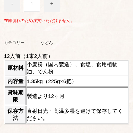
-
+
在庫切れのため注文いただけません。
カテゴリー
うどん
12人前（1束2人前）
小麦粉（国内製造）、食塩、食用植物
原材料
油、でん粉
内容量
1.35kg（225g×6把）
賞味期
製造より12ヶ月
限
保存方
直射日光・高温多湿を避けて保存してく
法
ださい。