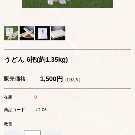
手みやげ用袋
贈答用紙袋
うどん 6把(約1.35kg)
1,500円
販売価格
（税込み）
在庫
0
商品コード
UD-06
数量