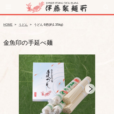
HOME
うどん
うどん 6把(約1.35kg)
カート
CATEGORY
金魚印の手延べ麺
ひやむぎ
うどん
きしめん
そうめん
手延べめんセット
流雅（手みやげ用）