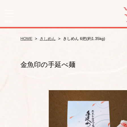
MENU
CATEGORY
HOME
きしめん
きしめん 6把(約1.35kg)
ひやむぎ
うどん
金魚印の手延べ麺
きしめん
そうめん
手延べめんセット
流雅（手みやげ用）
手みやげ用袋