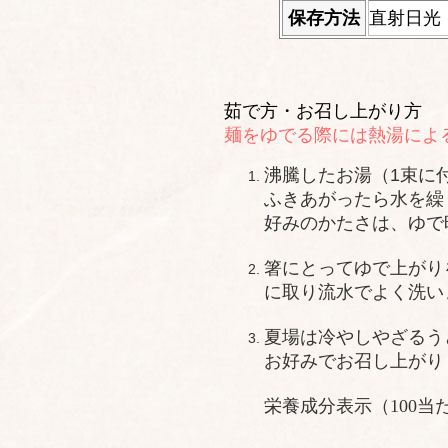
保存方法
直射日光
茹で方・お召し上がり方
麺をゆでる際には
熱湯によ
沸騰したお湯（1束に
ふきあがったら水を繰
好みのかたさは、ゆで
箸にとってゆで上がり
に取り流水でよく洗い
夏場は冷やしやざるう
お好みでお召し上がり
栄養成分表示（100当