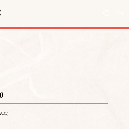
)
込み）