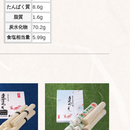
8.6g
たんぱく質
1.6g
脂質
70.2g
炭水化物
5.99g
食塩相当量