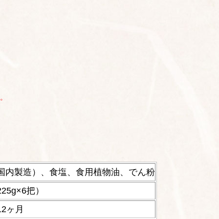
。
国内製造）、食塩、食用植物油、でん粉
225g×6把）
12ヶ月