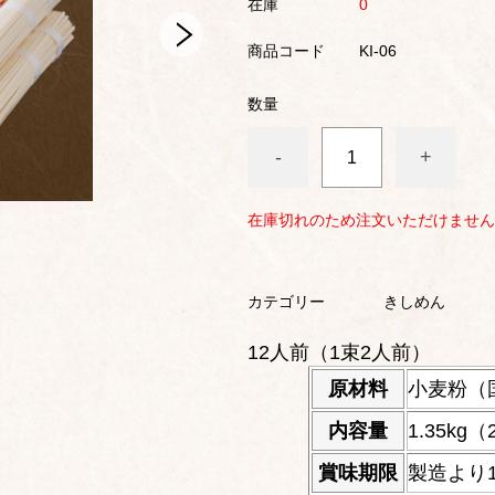
在庫
0
商品コード
KI-06
数量
-
+
在庫切れのため注文いただけません
カテゴリー
きしめん
12人前（1束2人前）
原材料
小麦粉（
内容量
1.35kg（
賞味期限
製造より