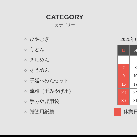
CATEGORY
カテゴリー
ひやむぎ
2026年
うどん
日
きしめん
2
3
そうめん
9
1
手延べめんセット
16
1
流雅（手みやげ用）
23
2
30
3
手みやげ用袋
贈答用紙袋
休業